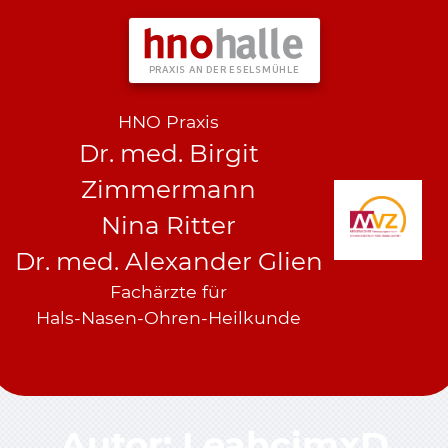
hno
halle
PRAXIS AN DER ESELSMÜHLE
HNO Praxis
Dr. med. Birgit
Zimmermann
Nina Ritter
Dr. med. Alexander Glien
Fachärzte für
Hals-Nasen-Ohren-Heilkunde
Autor:
LeahcimxD