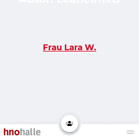
Frau Lara W.
hno
halle